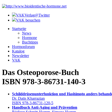
VAKVerlag@Twitter
VAK besuchen
Startseite
News
Hormone
Buchtipps
Hormonforum
Katalog
Newsletter
VAK
Das Osteoporose-Buch
ISBN 978-3-86731-140-3
Schilddrüsenunterfunktion und Hashimoto anders behand
Dr. Datis Kharrazian
ISBN 978-3-86731-120-5
Handbuch Anti-Aging und Prävention
Rüdiger Schmitt-Homm, Simone Homm